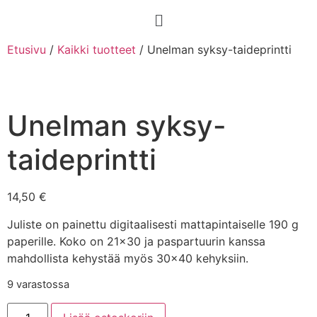
Etusivu
/
Kaikki tuotteet
/ Unelman syksy-taideprintti
Unelman syksy-
taideprintti
14,50
€
Juliste on painettu digitaalisesti mattapintaiselle 190 g
paperille. Koko on 21×30 ja paspartuurin kanssa
mahdollista kehystää myös 30×40 kehyksiin.
9 varastossa