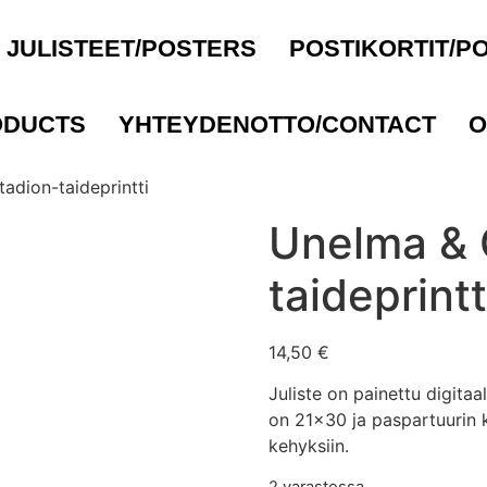
JULISTEET/POSTERS
POSTIKORTIT/P
ODUCTS
YHTEYDENOTTO/CONTACT
O
adion-taideprintti
Unelma & 
taideprintt
14,50
€
Juliste on painettu digitaa
on 21×30 ja paspartuurin
kehyksiin.
2 varastossa