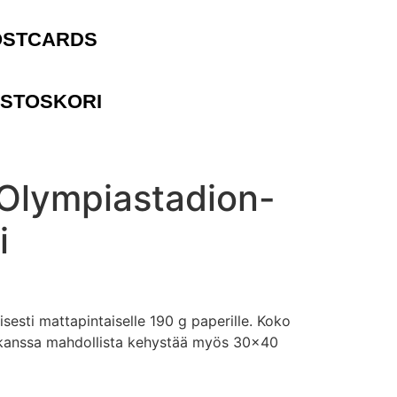
OSTCARDS
STOSKORI
Olympiastadion-
i
lisesti mattapintaiselle 190 g paperille. Koko
 kanssa mahdollista kehystää myös 30×40