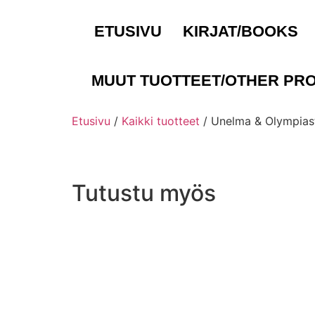
ETUSIVU
KIRJAT/BOOKS
MUUT TUOTTEET/OTHER PR
Etusivu
/
Kaikki tuotteet
/ Unelma & Olympiast
Tutustu myös