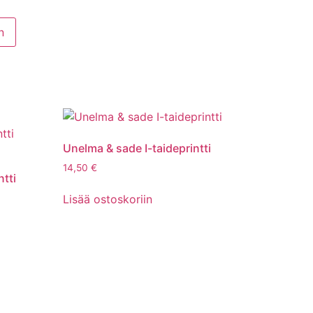
n
Unelma & sade I-taideprintti
14,50
€
tti
Lisää ostoskoriin