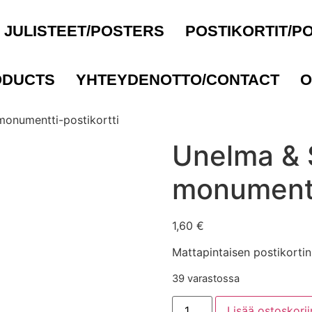
JULISTEET/POSTERS
POSTIKORTIT/P
ODUCTS
YHTEYDENOTTO/CONTACT
O
monumentti-postikortti
Unelma & 
monumentt
1,60
€
Mattapintaisen postikorti
39 varastossa
Lisää ostoskorii