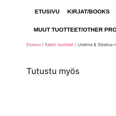
ETUSIVU
KIRJAT/BOOKS
MUUT TUOTTEET/OTHER PR
Etusivu
/
Kaikki tuotteet
/ Unelma & Sibelius-
Tutustu myös