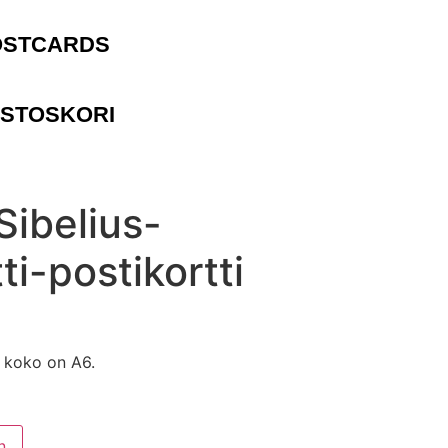
OSTCARDS
STOSKORI
Sibelius-
i-postikortti
n koko on A6.
n