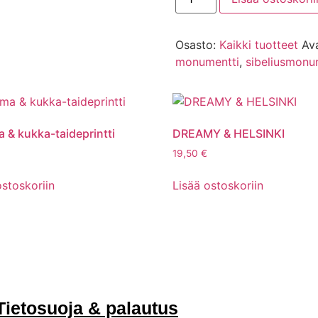
Osasto:
Kaikki tuotteet
Av
monumentti
,
sibeliusmonu
 & kukka-taideprintti
DREAMY & HELSINKI
19,50
€
ostoskoriin
Lisää ostoskoriin
Tietosuoja & palautus