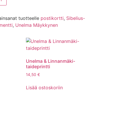
ainsanat tuotteelle
postikortti
,
Sibelius-
mentti
,
Unelma Mäykkynen
Unelma & Linnanmäki-
taideprintti
14,50
€
Lisää ostoskoriin