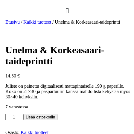
Etusivu
/
Kaikki tuotteet
/ Unelma & Korkeasaari-taideprintti
Unelma & Korkeasaari-
taideprintti
14,50
€
Juliste on painettu digitaalisesti mattapintaiselle 190 g paperille.
Koko on 21×30 ja paspartuurin kanssa mahdollista kehystää myös
30×40 kehyksiin.
7 varastossa
Lisää ostoskoriin
Osasto:
Kaikki tuotteet