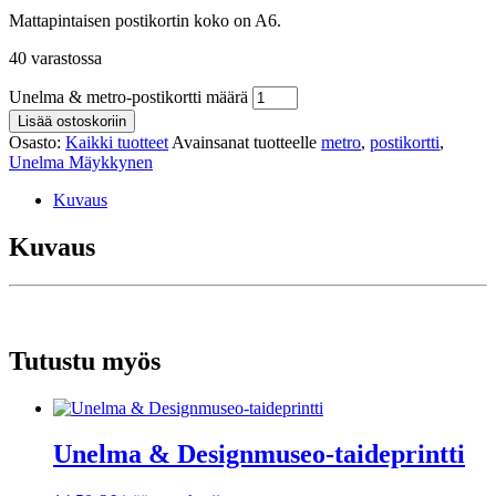
Mattapintaisen postikortin koko on A6.
40 varastossa
Unelma & metro-postikortti määrä
Lisää ostoskoriin
Osasto:
Kaikki tuotteet
Avainsanat tuotteelle
metro
,
postikortti
,
Unelma Mäykkynen
Kuvaus
Kuvaus
Tutustu myös
Unelma & Designmuseo-taideprintti