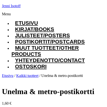
Jenni Isotoff
Menu
ETUSIVU
KIRJAT/BOOKS
JULISTEET/POSTERS
POSTIKORTIT/POSTCARDS
MUUT TUOTTEET/OTHER
PRODUCTS
YHTEYDENOTTO/CONTACT
OSTOSKORI
Etusivu
/
Kaikki tuotteet
/ Unelma & metro-postikortti
Unelma & metro-postikortti
1,60
€