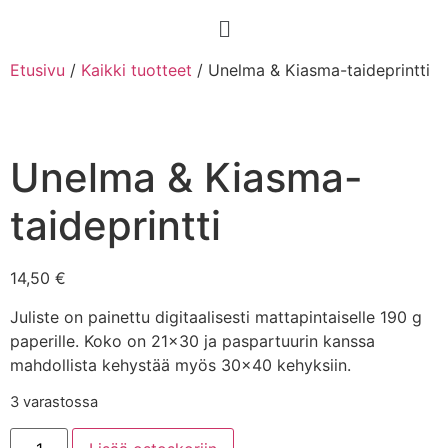
Etusivu
/
Kaikki tuotteet
/ Unelma & Kiasma-taideprintti
Unelma & Kiasma-
taideprintti
14,50
€
Juliste on painettu digitaalisesti mattapintaiselle 190 g
paperille. Koko on 21×30 ja paspartuurin kanssa
mahdollista kehystää myös 30×40 kehyksiin.
3 varastossa