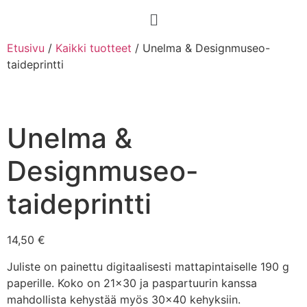
Etusivu
/
Kaikki tuotteet
/ Unelma & Designmuseo-
taideprintti
Unelma &
Designmuseo-
taideprintti
14,50
€
Juliste on painettu digitaalisesti mattapintaiselle 190 g
paperille. Koko on 21×30 ja paspartuurin kanssa
mahdollista kehystää myös 30×40 kehyksiin.