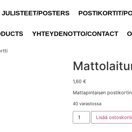
JULISTEET/POSTERS
POSTIKORTIT/P
ODUCTS
YHTEYDENOTTO/CONTACT
O
rtti
Mattolaitur
1,60
€
Mattapintaisen postikorti
40 varastossa
Lisää ostoskorii