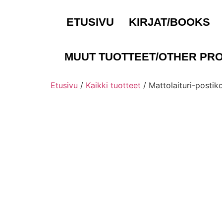
ETUSIVU
KIRJAT/BOOKS
MUUT TUOTTEET/OTHER PR
Etusivu
/
Kaikki tuotteet
/ Mattolaituri-postiko