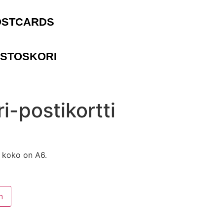
OSTCARDS
STOSKORI
i-postikortti
n koko on A6.
n