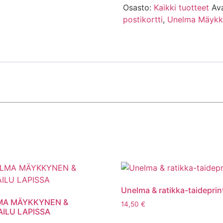
Osasto:
Kaikki tuotteet
Av
postikortti
,
Unelma Mäykk
Unelma & ratikka-taideprint
MA MÄYKKYNEN &
14,50
€
AILU LAPISSA