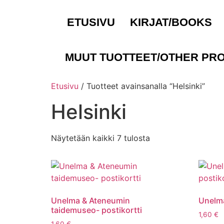
ETUSIVU
KIRJAT/BOOKS
MUUT TUOTTEET/OTHER PR
Etusivu
/ Tuotteet avainsanalla “Helsinki”
Helsinki
Näytetään kaikki 7 tulosta
Unelma & Ateneumin
Unelma
taidemuseo- postikortti
1,60
€