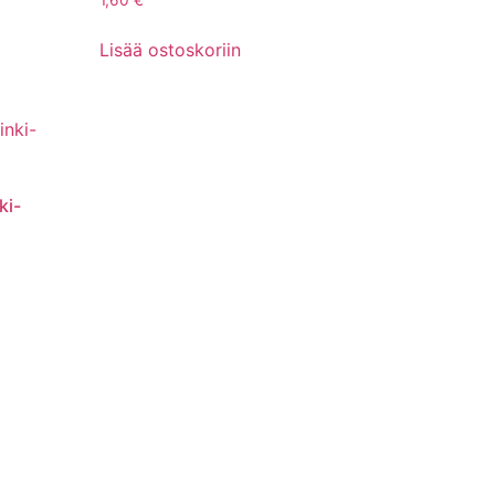
1,60
€
Lisää ostoskoriin
ki-