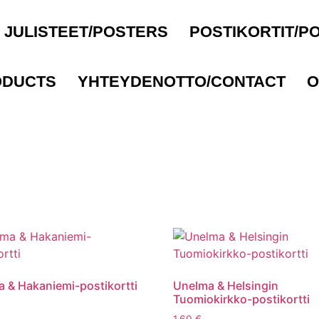
JULISTEET/POSTERS
POSTIKORTIT/P
ODUCTS
YHTEYDENOTTO/CONTACT
O
 & Hakaniemi-postikortti
Unelma & Helsingin
Tuomiokirkko-postikortti