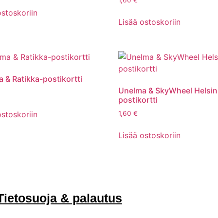
1,60
€
ostoskoriin
Lisää ostoskoriin
 & Ratikka-postikortti
Unelma & SkyWheel Helsin
postikortti
ostoskoriin
1,60
€
Lisää ostoskoriin
Tietosuoja & palautus