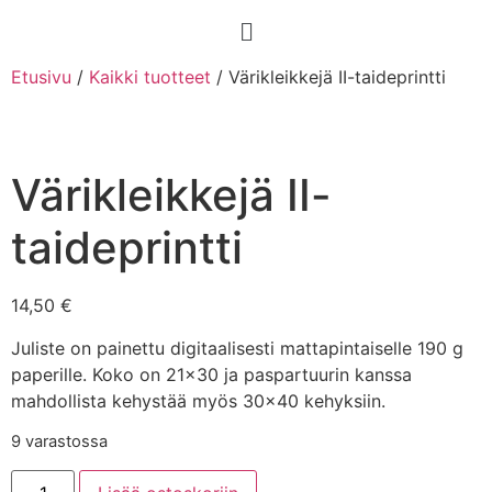
Etusivu
/
Kaikki tuotteet
/ Värikleikkejä II-taideprintti
Värikleikkejä II-
taideprintti
14,50
€
Juliste on painettu digitaalisesti mattapintaiselle 190 g
paperille. Koko on 21×30 ja paspartuurin kanssa
mahdollista kehystää myös 30×40 kehyksiin.
9 varastossa