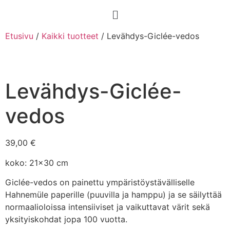
Etusivu
/
Kaikki tuotteet
/ Levähdys-Giclée-vedos
Levähdys-Giclée-
vedos
39,00
€
koko: 21×30 cm
Giclée-vedos on painettu ympäristöystävälliselle
Hahnemüle paperille (puuvilla ja hamppu) ja se säilyttää
normaalioloissa intensiiviset ja vaikuttavat värit sekä
yksityiskohdat jopa 100 vuotta.